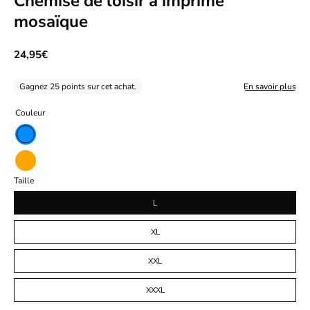
Chemise de loisir à imprimé
mosaïque
24,95€
Gagnez 25 points sur cet achat.
En savoir plus
Couleur
Bleu
Orange
Taille
L
XL
XXL
XXXL