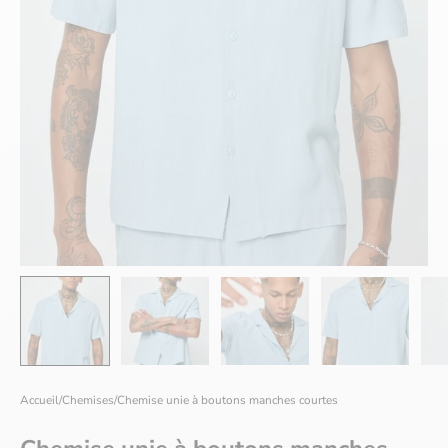
Accueil
/
Chemises
/
Chemise unie à boutons manches courtes