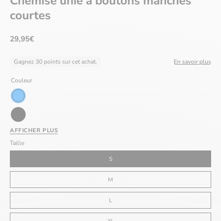
Chemise unie à boutons manches
courtes
29,95€
Gagnez 30 points sur cet achat.
En savoir plus
Couleur
Bleu
Noir
AFFICHER PLUS
Vert
Taille
Beige
S
M
L
XL