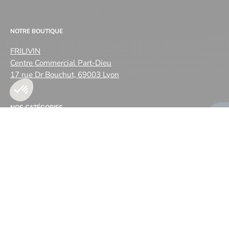
NOTRE BOUTIQUE
FRILIVIN
Centre Commercial Part-Dieu
17 rue Dr Bouchut, 69003 Lyon
NOS CATÉGORIES
EN SAVOIR PLUS
Langue
français
© 2026,
Frilivin
.