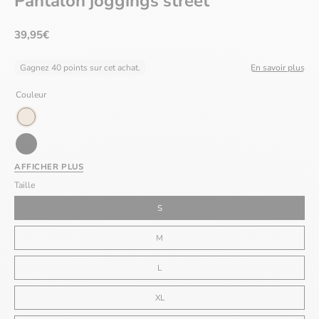
Pantalon joggings street
39,95€
Gagnez 40 points sur cet achat.
En savoir plus
Couleur
Beige
Noir
AFFICHER PLUS
Marron
Taille
S
M
L
XL