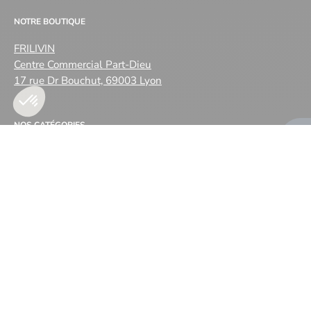
NOTRE BOUTIQUE
FRILIVIN
Centre Commercial Part-Dieu
17 rue Dr Bouchut, 69003 Lyon
NOS CATÉGORIES
EN SAVOIR PLUS
Langue
français
© 2026,
Frilivin
.