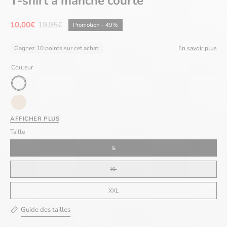
T-shirt à manche courte
10,00€
19,95€
Promotion
-
49%
Gagnez 10 points sur cet achat.
En savoir plus
Couleur
Blanc
Beige
AFFICHER PLUS
Taille
S
XL
XXL
Guide des tailles