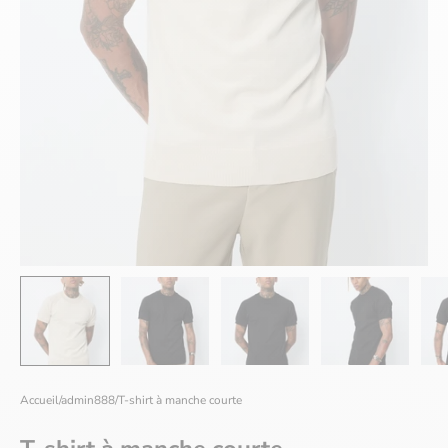
Accueil
/
admin888
/
T-shirt à manche courte