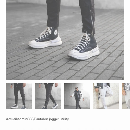
Accueil
/
admin888
/
Pantalon jogger utility