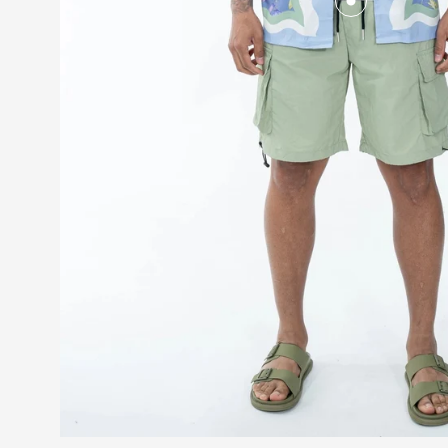
T-shirt d
8,00€
14,