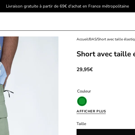
Livraison gratuite à partir de 69€ d'achat en France métropolitaine
Ouvrir
Accueil
/
BAS
/
Short avec taille élasti
la
Short avec taille 
visionneuse
d'images
29,95€
Couleur
Vert
AFFICHER PLUS
Taille