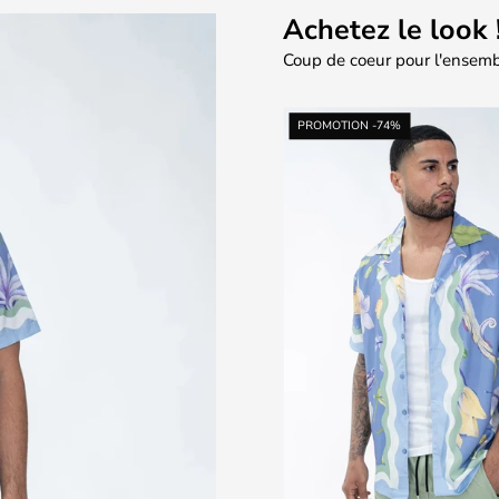
Achetez le look 
Coup de coeur pour l'ensemb
T-
Chemise
N -46%
PROMOTION -74%
shirt
chic
débardeur
avec
basique
des
confortable
motifs
botaniqu