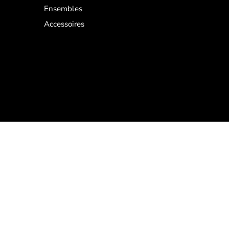
Ensembles
Accessoires
Langue
français
© 2026,
Frilivin
.