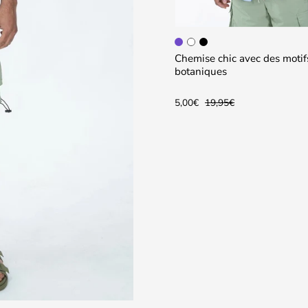
ébardeur basique confortable
Chemise chic avec des motif
botaniques
95€
5,00€
19,95€