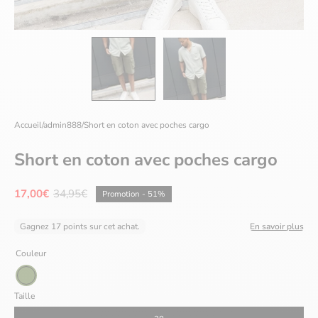
Accueil
/
admin888
/
Short en coton avec poches cargo
Short en coton avec poches cargo
17,00€
34,95€
Promotion
-
51%
Gagnez 17 points sur cet achat.
En savoir plus
Couleur
Vert
Taille
kaki